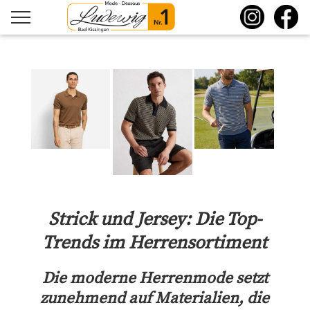
Damenmode
Service
Herrenmode
Team
Dessous
Fotos
Philosophie
Historie
Strick und Jersey: Die Top-
Öffnungszeiten
Trends im Herrensortiment
Die moderne Herrenmode setzt
zunehmend auf Materialien, die