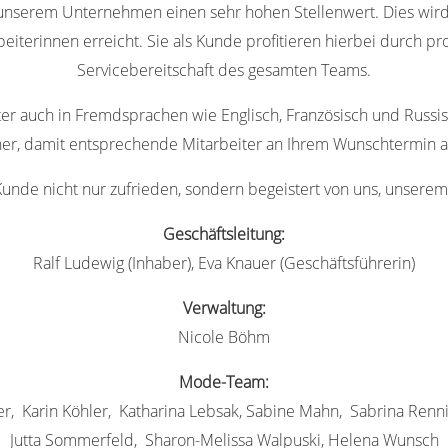
 unserem Unternehmen einen sehr hohen Stellenwert. Dies wir
beiterinnen erreicht. Sie als Kunde profitieren hierbei durch 
Servicebereitschaft des gesamten Teams.
er auch in Fremdsprachen wie Englisch, Französisch und Russisc
orher, damit entsprechende Mitarbeiter an Ihrem Wunschtermin 
s Kunde nicht nur zufrieden, sondern begeistert von uns, unsere
Geschäftsleitung:
Ralf Ludewig (Inhaber), Eva Knauer (Geschäftsführerin)
Verwaltung:
Nicole Böhm
Mode-Team:
r, Karin Köhler, Katharina Lebsak, Sabine Mahn, Sabrina Renni
Jutta Sommerfeld, Sharon-Melissa Walpuski, Helena Wunsch